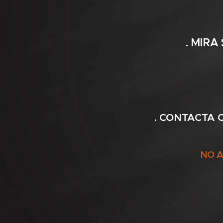
. MIR
. CONTACTA 
NO A