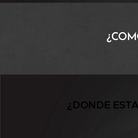
¿COM
¿DONDE EST