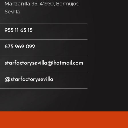
Manzanilla 35, 41930, Bormujos,
Sevilla
955 11 65 15
675 969 092
starfactorysevilla@hotmail.com
@starfactorysevilla